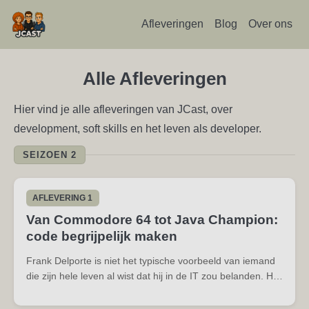
Afleveringen
Blog
Over ons
Alle Afleveringen
Hier vind je alle afleveringen van JCast, over
development, soft skills en het leven als developer.
SEIZOEN 2
AFLEVERING 1
Van Commodore 64 tot Java Champion:
code begrijpelijk maken
Frank Delporte is niet het typische voorbeeld van iemand
die zijn hele leven al wist dat hij in de IT zou belanden. Hij
studeerde aan de filmschool in Vorst, experimenteerde
met analoge tv-technologie en werkte als zelfstandig