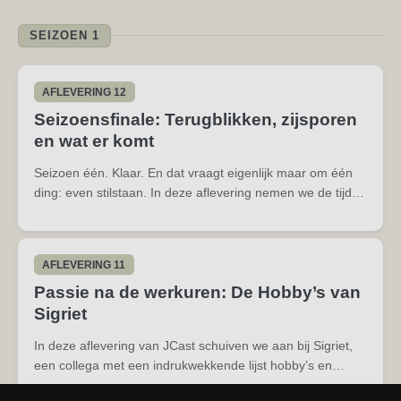
monteur voordat hij via...
SEIZOEN 1
AFLEVERING 12
Seizoensfinale: Terugblikken, zijsporen
en wat er komt
Seizoen één. Klaar. En dat vraagt eigenlijk maar om één
ding: even stilstaan. In deze aflevering nemen we de tijd
om terug te blikken op wat JCast tot nu toe geweest is.
Wat begon als een idee tussen collega’s groeide stilletjes
uit tot een reeks...
AFLEVERING 11
Passie na de werkuren: De Hobby’s van
Sigriet
In deze aflevering van JCast schuiven we aan bij Sigriet,
een collega met een indrukwekkende lijst hobby’s en
vooral een aanstekelijk enthousiasme wanneer ze erover